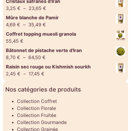
Cristaux safranés d'Iran
3,25
€
–
23,65
€
Mûre blanche de Pamir
4,69
€
–
35,49
€
Coffret topping muesli granola
55,45
€
Bâtonnet de pistache verte d'Iran
8,70
€
–
64,50
€
Raisin sec rouge ou Kishmish sourkh
2,45
€
–
17,45
€
Nos catégories de produits
Collection Coffret
Collection Florale
Collection Fruitée
Collection Gourmande
Collection Grainée