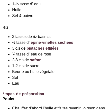
1-½ tasse d’ eau
Huile
Sel & poivre
Riz
3 tasses de riz basmati
½ tasse d’
épine-vinettes séchées
3 c.s de
pistaches effilées
¼ tasse d’ eau de rose
2-3 c.s de
safran
1-2 c.s de sucre
Beurre ou huile végétale
Sel
Eau
Etapes de préparation
Poulet
Chauffez d’abord l’huile et faites revenir l’oignon dans